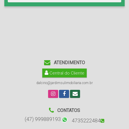
ATENDIMENTO
Central do Cliente
dalcirio@jardimsulimobiliaria.com.br
CONTATOS
(47) 999889193
4735222484