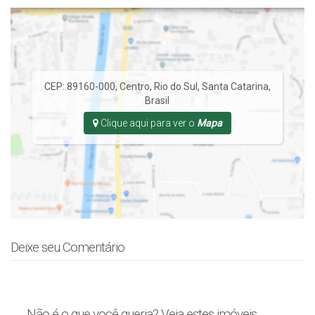
CEP: 89160-000
,
Centro
,
Rio do Sul
,
Santa Catarina
,
Brasil
Clique aqui para ver o
Mapa
Deixe seu Comentário
Não é o que você queria? Veja estes imóveis